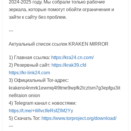
2024-2025 году. Мы собрали только рабочие
зеркала, которые помогут обойти ограничения и
зайти к сайту без проблем.
---
Актуальный список ссылок KRAKEN MIRROR
1) Главная ссылка:
https://kra24.cn.com/
2) Резервный сайт:
https://krak39.cfd
https://kr-link24.com
3) Официальный Tor-адрес:
krakeno4nmrk1ewmq4l9tme9wpfk2lczlsm7g3epfgu3it
ne8raion onion
4) Telegram канал с новостями:
https://t.me/+WIvclfeRsfZlM2Yy
5) Скачать Tor:
https://www.torproject.org/download/
---